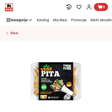
Preskoči link
0
Kategorije
Katalog
Moj Maxi
Promocije
MAXI aktueln
Maxi