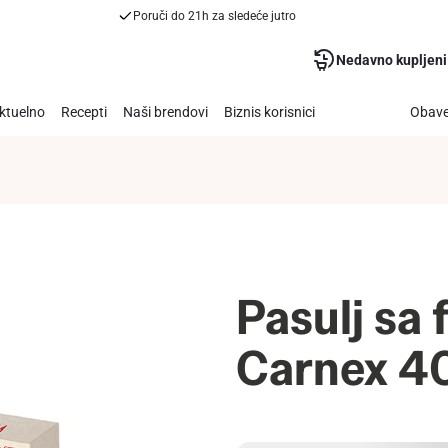
Poruči do 21h za sledeće jutro
Nedavno kupljeni
ktuelno
Recepti
Naši brendovi
Biznis korisnici
Obave
Pasulj sa
Carnex 4