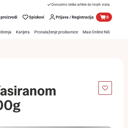
Donosimo teške artikle do tvojih vrata
 proizvodi
Spiskovi
Prijava / Registracija
0
štenja
Karijera
Pronalaženje prodavnice
Maxi Online Niš
 fasiranom
00g