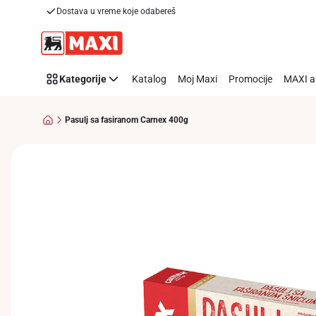
Dostava u vreme koje odabereš
Preskoči link
Kategorije
Katalog
Moj Maxi
Promocije
MAXI a
Pasulj sa fasiranom Carnex 400g