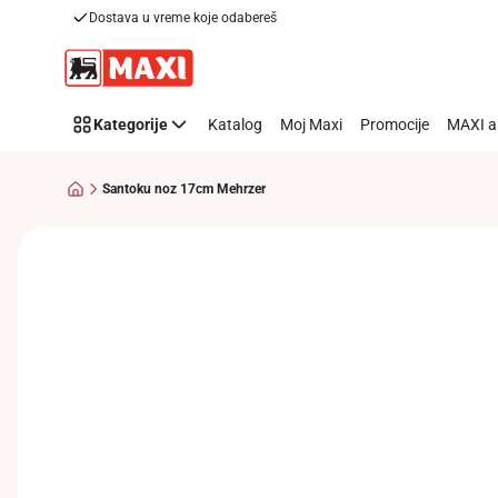
Dostava u vreme koje odabereš
Preskoči link
Kategorije
Katalog
Moj Maxi
Promocije
MAXI a
Santoku noz 17cm Mehrzer