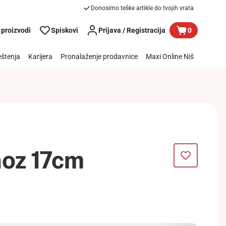
Donosimo teške artikle do tvojih vrata
 proizvodi
Spiskovi
Prijava / Registracija
0
štenja
Karijera
Pronalaženje prodavnice
Maxi Online Niš
noz 17cm