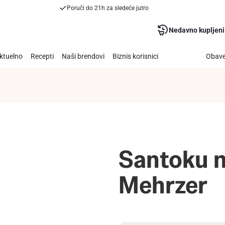
Poruči do 21h za sledeće jutro
Nedavno kupljeni
ktuelno
Recepti
Naši brendovi
Biznis korisnici
Obave
Santoku 
Mehrzer