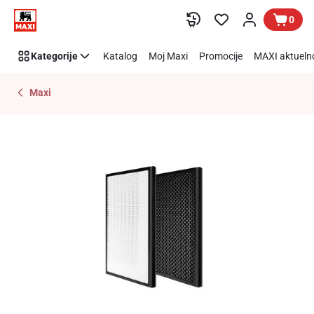
Preskoči link
0
Kategorije
Katalog
Moj Maxi
Promocije
MAXI aktueln
Maxi