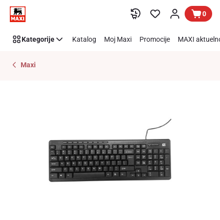
Preskoči link
0
Kategorije
Katalog
Moj Maxi
Promocije
MAXI aktueln
Maxi