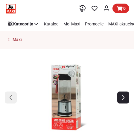
Preskoči link
0
Kategorije
Katalog
Moj Maxi
Promocije
MAXI aktueln
Maxi