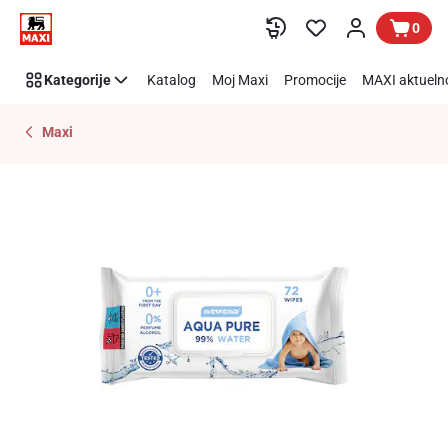
Preskoči link
0
Kategorije
Katalog
Moj Maxi
Promocije
MAXI aktueln
Maxi