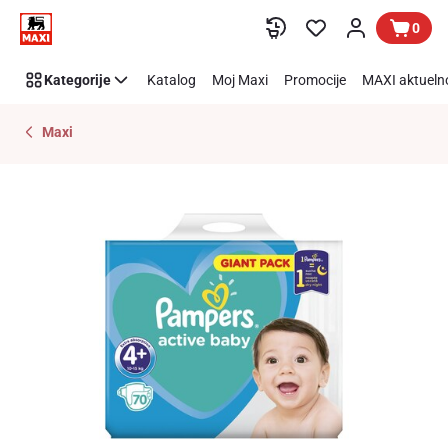
Preskoči link
0
Kategorije
Katalog
Moj Maxi
Promocije
MAXI aktueln
Maxi