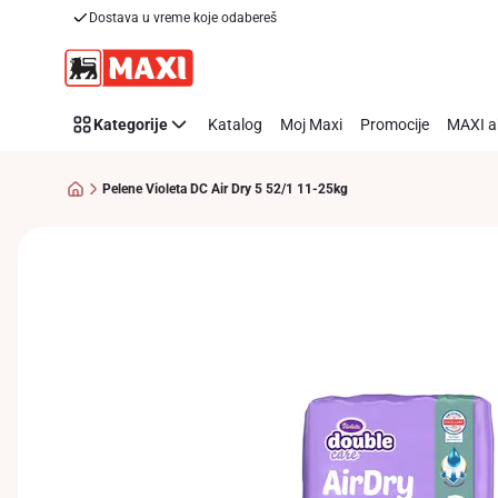
Dostava u vreme koje odabereš
Preskoči link
Kategorije
Katalog
Moj Maxi
Promocije
MAXI a
Pelene Violeta DC Air Dry 5 52/1 11-25kg