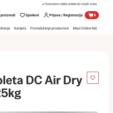
Donosimo teške artikle do tvojih vrata
 proizvodi
Spiskovi
Prijava / Registracija
0
štenja
Karijera
Pronalaženje prodavnice
Maxi Online Niš
oleta DC Air Dry
25kg