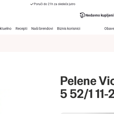
Poruči do 21h za sledeće jutro
Nedavno kupljeni
ktuelno
Recepti
Naši brendovi
Biznis korisnici
Obave
Pelene Vi
5 52/1 11-