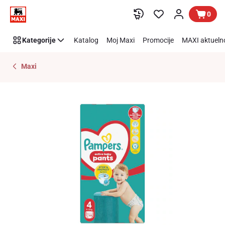
Preskoči link
0
Kategorije
Katalog
Moj Maxi
Promocije
MAXI aktueln
Maxi