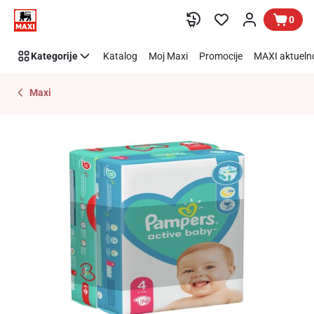
Preskoči link
0
Kategorije
Katalog
Moj Maxi
Promocije
MAXI aktueln
Maxi