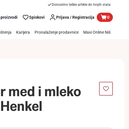
Donosimo teške artikle do tvojih vrata
 proizvodi
Spiskovi
Prijava / Registracija
0
štenja
Karijera
Pronalaženje prodavnice
Maxi Online Niš
 med i mleko
 Henkel