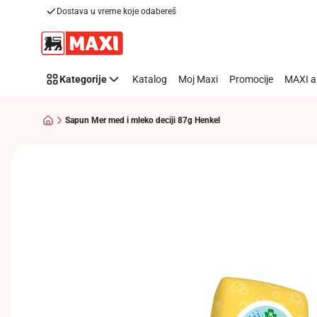
Dostava u vreme koje odabereš
Preskoči link
Kategorije
Katalog
Moj Maxi
Promocije
MAXI a
Sapun Mer med i mleko deciji 87g Henkel