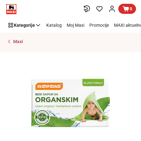
Preskoči link
0
Kategorije
Katalog
Moj Maxi
Promocije
MAXI aktueln
Maxi