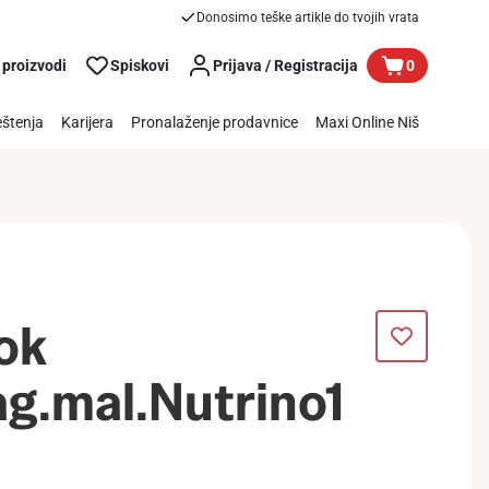
Donosimo teške artikle do tvojih vrata
 proizvodi
Spiskovi
Prijava / Registracija
0
štenja
Karijera
Pronalaženje prodavnice
Maxi Online Niš
ok
ag.mal.Nutrino1