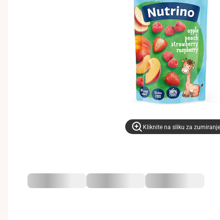
Kliknite na sliku za zumiranj