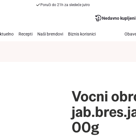
Poruči do 21h za sledeće jutro
Nedavno kupljeni
ktuelno
Recepti
Naši brendovi
Biznis korisnici
Obave
Vocni obr
jab.bres.j
00g