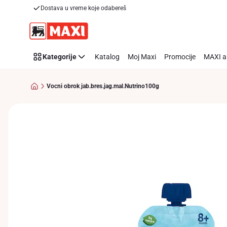
Dostava u vreme koje odabereš
Preskoči link
Kategorije
Katalog
Moj Maxi
Promocije
MAXI a
Vocni obrok jab.bres.jag.mal.Nutrino100g