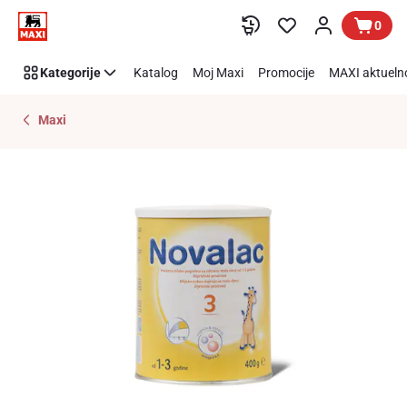
Preskoči link
0
Kategorije
Katalog
Moj Maxi
Promocije
MAXI aktueln
Maxi