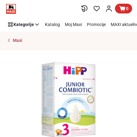
Preskoči link
0
Kategorije
Katalog
Moj Maxi
Promocije
MAXI aktueln
Maxi