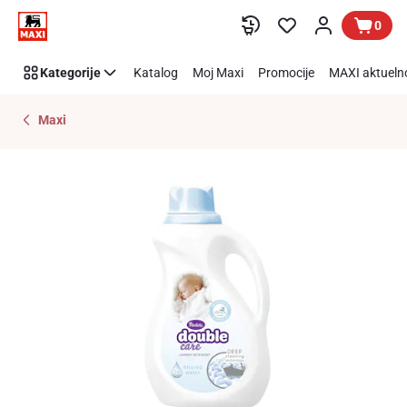
Preskoči link
0
Kategorije
Katalog
Moj Maxi
Promocije
MAXI aktueln
Maxi