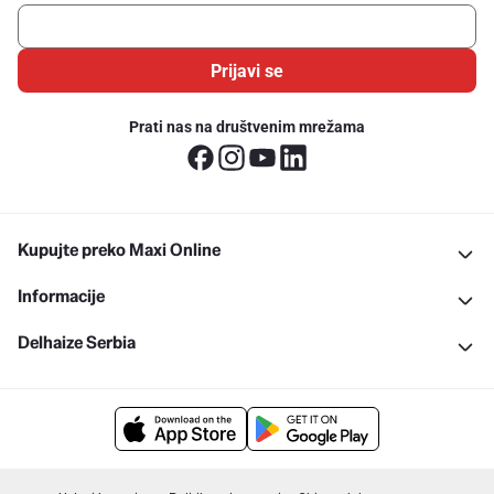
Prijavi se
Prati nas na društvenim mrežama
Kupujte preko Maxi Online
Informacije
Delhaize Serbia