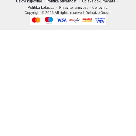
Uslovi kupovine
Politika privatnosti
Objava dokumenata
Politika kolačića
Prijavite ranjivost
Cenovnici
Copyright © 2026 All rights reserved. Delhaize Group.