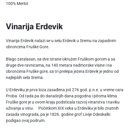
100% Merlot
Vinarija Erdevik
Vinarija Erdevik nalazi se u selu Erdevik u Sremu na zapadnim
obroncima Fruške Gore.
Blago zatalasan, sa dve strane okrużen Fruškom gorom a sa
druge dve ravnicama, na 140 metara nadmorske visine i na
obroncima Fruške gore, sa tri prelepa jezera Erdevik je jedno od
najlepših sela Srema.
U Erdeviku je prva loza zasađena još 276 god. p.n.e. u vreme cara
Proba. Od tada pa do današnjih dana pogodna i pitoma klima
Fruške gore je u ovom kraju podsticala razvoj vinarstva i naviku
uživanja u vinu. Početkom XIX veka u Erdeviku je bilo znatnih
zasada vinograda, pa je 1826. godine grof Livije Odeskalki
podigao ovaj podrum.