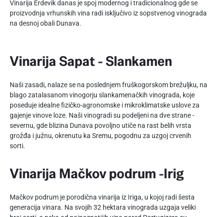
Vinarija Erdevik danas je spoj modernog i tradicionalnog gde se
proizvodnja vrhunskih vina radi isključivo iz sopstvenog vinograda
na desnoj obali Dunava.
Vinarija Sapat - Slankamen
Naši zasadi, nalaze se na poslednjem fruškogorskom brežuljku, na
blago zatalasanom vinogorju slankamenačkih vinograda, koje
poseduje idealne fizičko-agronomske i mikroklimatske uslove za
gajenje vinove loze. Naši vinogradi su podeljeni na dve strane -
severnu, gde blizina Dunava povoljno utiče na rast belih vrsta
grožđa i južnu, okrenutu ka Sremu, pogodnu za uzgoj crvenih
sorti.
Vinarija Mačkov podrum -Irig
Mačkov podrum je porodična vinarija iz Iriga, u kojoj radi šesta
generacija vinara. Na svojih 32 hektara vinograda uzgaja veliki