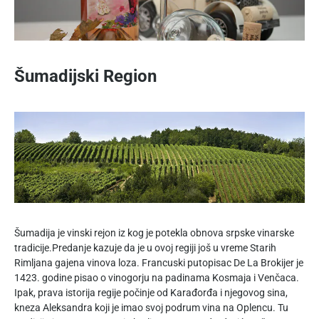
Šumadijski Region
Šumadija je vinski rejon iz kog je potekla obnova srpske vinarske
tradicije.Predanje kazuje da je u ovoj regiji još u vreme Starih
Rimljana gajena vinova loza. Francuski putopisac De La Brokijer je
1423. godine pisao o vinogorju na padinama Kosmaja i Venčaca.
Ipak, prava istorija regije počinje od Karađorđa i njegovog sina,
kneza Aleksandra koji je imao svoj podrum vina na Oplencu. Tu