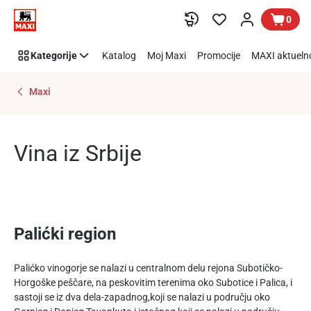
Vina
Preskoči link
0
iz
Srbije
Kategorije
Katalog
Moj Maxi
Promocije
MAXI aktueln
Maxi
Vina iz Srbije
Palićki region
Palićko vinogorje se nalazi u centralnom delu rejona Subotičko-
Horgoške peščare, na peskovitim terenima oko Subotice i Palica, i
sastoji se iz dva dela-zapadnog,koji se nalazi u području oko