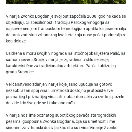
Vinarija Zvonko Bogdan je svoj put započela 2008. godine kada se
objedinjujući specifičnost i tradiciju Palićkog vinogorja sa
najsavremenijom francuskom tehnologijom uputila ka jasnom cilju
da proizvodi vina vrhunskog kvaliteta koja nose pečat podneblja s
kog dolaze.
Usidrena u moru svojih vinograda na istočnoj obali jezera Palić, na
samom severu Srbije, vinarija je izgrađena u stilu secesije,
karakteristične za tradicionalnu arhitekturu Palića I obližnjeg
grada Subotice.
Veličanstveno zdanje vinarije koje jasno upućuje na gotovo
nezaobilazan spoj vina I umetnosti dostojno je utočište sve
poznatijeg I priznatijeg vina, ali i dobar domaćin za sve koji požele
da vide i dožive gde se i kako ono rađa.
Vinarija nosi ime poznatog subotičkog pevača starogradskih
pesama, gospodina Zvonka Bogdana, čija su umetnost i ime
sinonimi za vrhunski doživljaj kao što su i vina Vinarije Zvonko