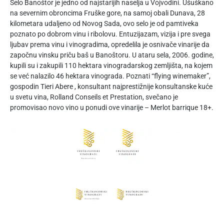
Selo Banoštor je jedno od najstarijih naselja u Vojvodini. Ušuškano
na severnim obroncima Fruške gore, na samoj obali Dunava, 28
kilometara udaljeno od Novog Sada, ovo selo je od pamtiveka
poznato po dobrom vinu i ribolovu. Entuzijazam, vizija i pre svega
ljubav prema vinu i vinogradima, opredelila je osnivače vinarije da
započnu vinsku priču baš u Banoštoru. U ataru sela, 2006. godine,
kupili su i zakupili 110 hektara vinogradarskog zemljišta, na kojem
se već nalazilo 46 hektara vinograda. Poznati “flying winemaker”,
gospodin Tieri Abere , konsultant najprestižnije konsultanske kuće
u svetu vina, Rolland Conseils et Prestation, svečano je
promovisao novo vino u ponudi ove vinarije – Merlot barrique 18+.