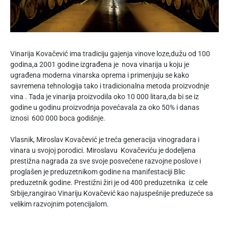
Vinarija Kovačević ima tradiciju gajenja vinove loze,dužu od 100
godina,a 2001 godine izgrađena je nova vinarija u koju je
ugrađena moderna vinarska oprema i primenjuju se kako
savremena tehnologija tako i tradicionalna metoda proizvodnje
vina . Tada je vinarija proizvodila oko 10 000 litara,da bi se iz
godine u godinu proizvodnja povećavala za oko 50% i danas
iznosi 600 000 boca godišnje.
Vlasnik, Miroslav Kovačević je treća generacija vinogradara i
vinara u svojoj porodici. Miroslavu Kovačeviću je dodeljena
prestižna nagrada za sve svoje posvećene razvojne poslove i
proglašen je preduzetnikom godine na manifestaciji Blic
preduzetnik godine. Prestižni žiri je od 400 preduzetnika iz cele
Srbije,rangirao Vinariju Kovačević kao najuspešnije preduzeće sa
velikim razvojnim potencijalom.