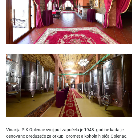
Vinarija PIK Oplenac svoj put započela je 1948. godine kada je
osnovano preduzeće za otkup i promet alkoholnih pića Oplenac.