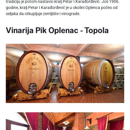
tradiciju je potom nastavio kralj Petar I Karađorđević. Još 1906.
godine, kralj Petar I Karađorđević je u okolini Oplenca počeo od
seljaka da otkupljuje zemljište i vinograde.
Vinarija Pik Oplenac - Topola