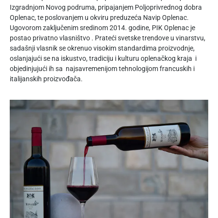
Izgradnjom Novog podruma, pripajanjem Poljoprivrednog dobra
Oplenac, te poslovanjem u okviru preduzeća Navip Oplenac.
Ugovorom zaključenim sredinom 2014. godine, PIK Oplenac je
postao privatno vlasništvo . Prateći svetske trendove u vinarstvu,
sadašnji vlasnik se okrenuo visokim standardima proizvodnje,
oslanjajući se na iskustvo, tradiciju i kulturu oplenačkog kraja i
objedinjujući ih sa najsavremenijom tehnologijom francuskih i
italijanskih proizvođača.