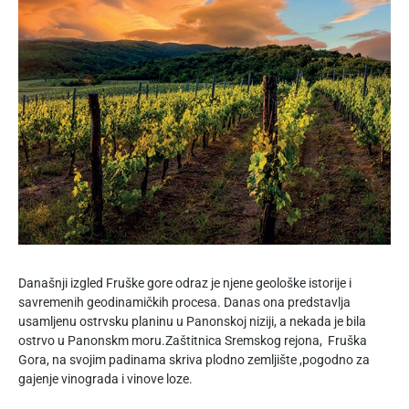
Današnji izgled Fruške gore odraz je njene geološke istorije i
savremenih geodinamičkih procesa. Danas ona predstavlja
usamljenu ostrvsku planinu u Panonskoj niziji, a nekada je bila
ostrvo u Panonskm moru.Zaštitnica Sremskog rejona, Fruška
Gora, na svojim padinama skriva plodno zemljište ,pogodno za
gajenje vinograda i vinove loze.