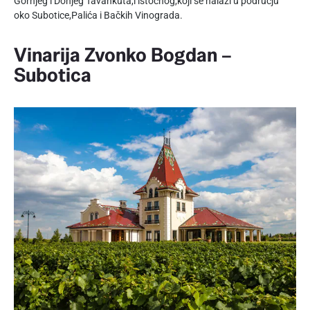
Gornjeg i Donjeg Tavankuta,i istočnog,koji se nalazi u području
oko Subotice,Palića i Bačkih Vinograda.
Vinarija Zvonko Bogdan –
Subotica