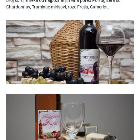
broj sorti, a neka od najpoznatijih vina pored Portugizera su
Chardonnay, Traminac mirisavi, roze Frajla, Camerlot.