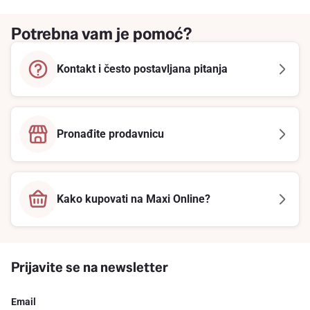
Potrebna vam je pomoć?
Kontakt i često postavljana pitanja
Pronađite prodavnicu
Kako kupovati na Maxi Online?
Prijavite se na newsletter
Email