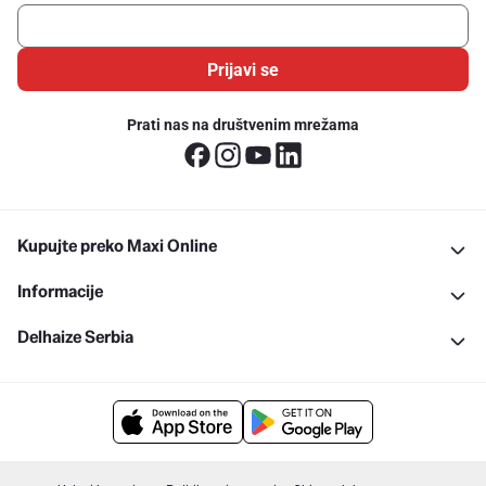
Prijavi se
Prati nas na društvenim mrežama
Kupujte preko Maxi Online
Informacije
Delhaize Serbia