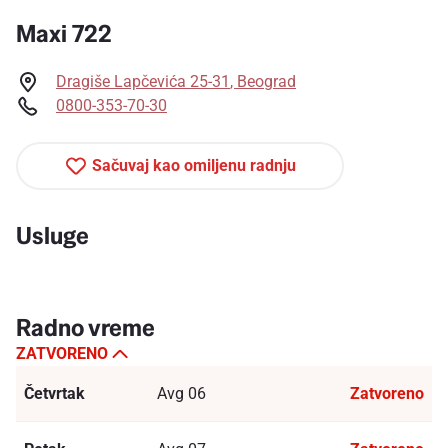
Maxi 722
Dragiše Lapčevića 25-31
,
Beograd
0800-353-70-30
Sačuvaj kao omiljenu radnju
Usluge
Radno vreme
ZATVORENO
Četvrtak
Avg 06
Zatvoreno