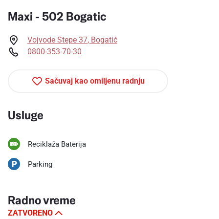
Maxi - 502 Bogatic
Vojvode Stepe 37
,
Bogatić
0800-353-70-30
Sačuvaj kao omiljenu radnju
Usluge
Reciklaža Baterija
Parking
Radno vreme
ZATVORENO