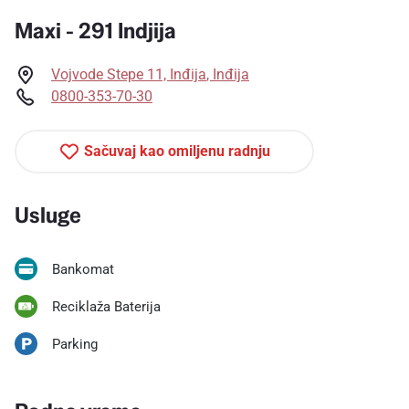
Maxi - 291 Indjija
Vojvode Stepe 11, Inđija
,
Inđija
0800-353-70-30
Sačuvaj kao omiljenu radnju
Usluge
Bankomat
Reciklaža Baterija
Parking