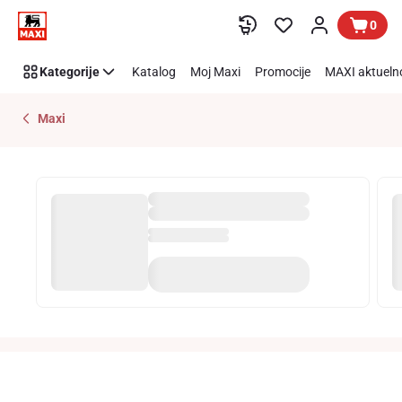
Preskoči link
0
Kategorije
Katalog
Moj Maxi
Promocije
MAXI aktueln
Maxi