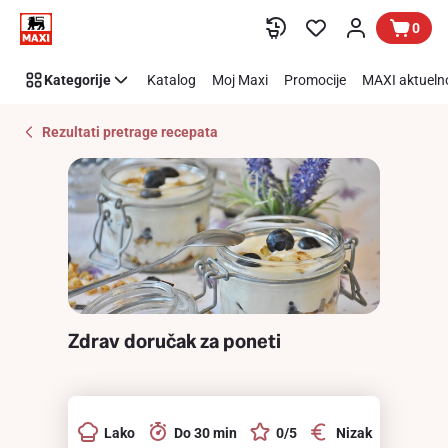
Recipe
Preskoči link
0
Details
Page
Kategorije
Katalog
Moj Maxi
Promocije
MAXI aktueln
Rezultati pretrage recepata
Zdrav doručak za poneti
Lako
Do 30 min
0/5
Nizak