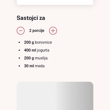
Sastojci za
2 porcije
200 g
borovnicе
400 ml
jogurta
200 g
muslija
30 ml
meda