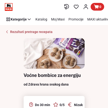
Recipe
Preskoči link
0
Details
Page
Kategorije
Katalog
Moj Maxi
Promocije
MAXI aktueln
Rezultati pretrage recepata
Voćne bombice za energiju
od Zdrava hrana svakog dana
Do 30 min
0/5
Nizak