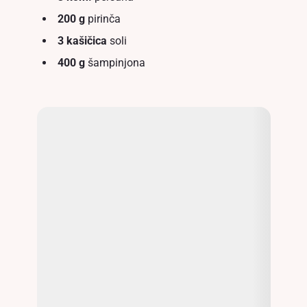
200 g
pirinča
3 kašičica
soli
400 g
šampinjona