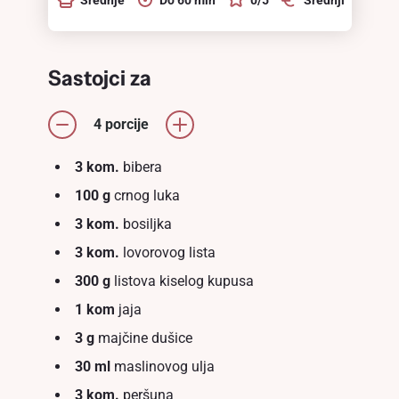
Sastojci za
4 porcije
3 kom.
bibera
100 g
crnog luka
3 kom.
bosiljka
3 kom.
lovorovog lista
300 g
listova kiselog kupusa
1 kom
jaja
3 g
majčine dušice
30 ml
maslinovog ulja
3 kom.
peršuna