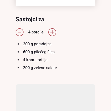
Sastojci za
4 porcije
200 g
paradajza
600 g
pilećeg filea
4 kom.
tortilja
200 g
zelene salate