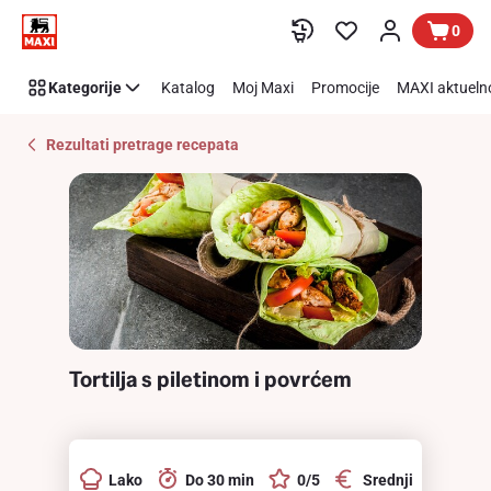
Recipe
Preskoči link
0
Details
Page
Kategorije
Katalog
Moj Maxi
Promocije
MAXI aktueln
Rezultati pretrage recepata
Tortilja s piletinom i povrćem
Lako
Do 30 min
0/5
Srednji