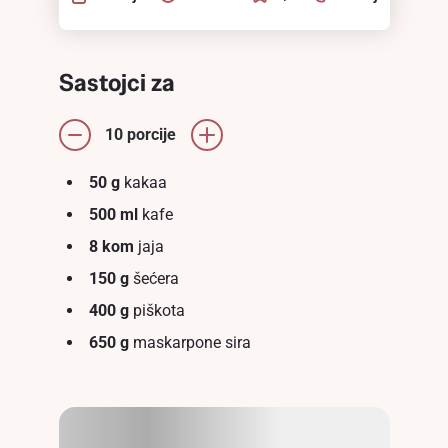
Sastojci za
10 porcije
50 g
kakaa
500 ml
kafe
8 kom
jaja
150 g
šećera
400 g
piškota
650 g
maskarpone sira