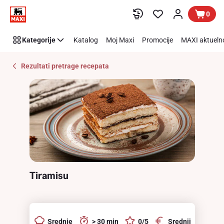
Recipe
Preskoči link
0
Details
Page
Kategorije
Katalog
Moj Maxi
Promocije
MAXI aktueln
Rezultati pretrage recepata
Tiramisu
Srednje
> 30 min
0/5
Srednji