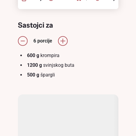
Sastojci za
6 porcije
600 g
krompira
1200 g
svinjskog buta
500 g
špargli