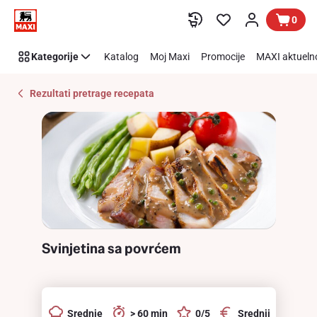
Recipe
Preskoči link
0
Details
Page
Kategorije
Katalog
Moj Maxi
Promocije
MAXI aktueln
Rezultati pretrage recepata
Svinjetina sa povrćem
Srednje
> 60 min
0/5
Srednji