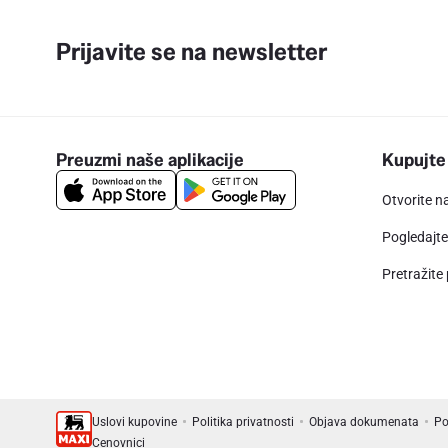
Prijavite se na newsletter
Preuzmi naše aplikacije
Kupujte
Otvorite n
Pogledajt
Pretražite
Uslovi kupovine
Politika privatnosti
Objava dokumenata
Po
Cenovnici