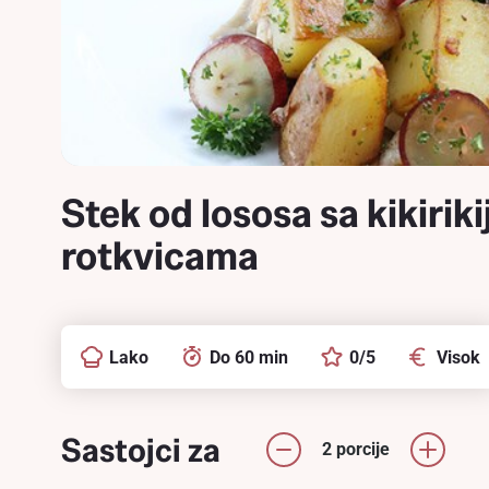
Stek od lososa sa kikirik
rotkvicama
Lako
Do 60 min
0/5
Visok
Sastojci za
2 porcije