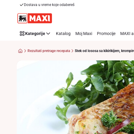
Recipe
Dostava u vreme koje odabereš
Preskoči link
Details
Page
Kategorije
Katalog
Moj Maxi
Promocije
MAXI a
Rezultati pretrage recepata
Stek od lososa sa kikirikijem, krompi