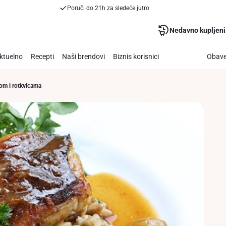
Poruči do 21h za sledeće jutro
Nedavno kupljeni
ktuelno
Recepti
Naši brendovi
Biznis korisnici
Obave
rom i rotkvicama