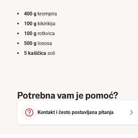
400 g
krompira
100 g
kikirikija
100 g
rotkvica
500 g
lososa
5 kašičica
soli
Potrebna vam je pomoć?
Kontakt i često postavljana pitanja