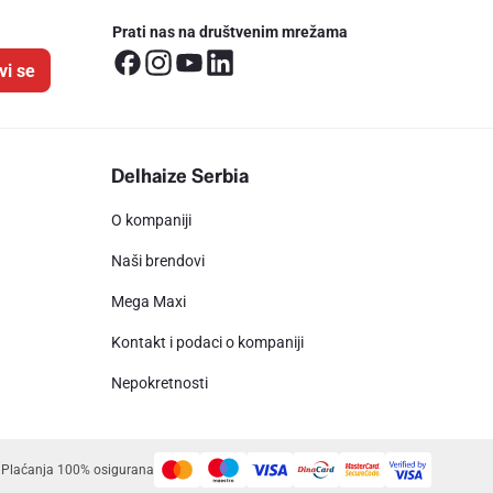
Prati nas na društvenim mrežama
vi se
Delhaize Serbia
O kompaniji
Naši brendovi
Mega Maxi
Kontakt i podaci o kompaniji
Nepokretnosti
Plaćanja 100% osigurana