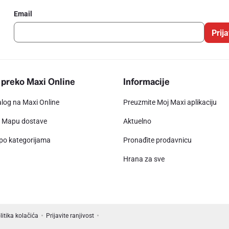
Email
Prija
 preko Maxi Online
Informacije
alog na Maxi Online
Preuzmite Moj Maxi aplikaciju
e Mapu dostave
Aktuelno
 po kategorijama
Pronađite prodavnicu
Hrana za sve
litika kolačića
Prijavite ranjivost