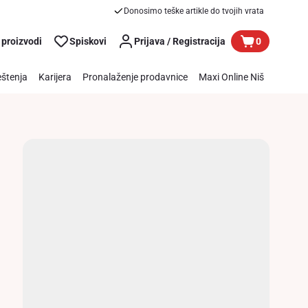
Donosimo teške artikle do tvojih vrata
 proizvodi
Spiskovi
Prijava / Registracija
0
štenja
Karijera
Pronalaženje prodavnice
Maxi Online Niš