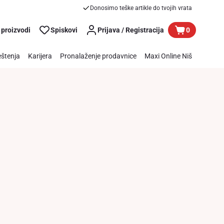
Donosimo teške artikle do tvojih vrata
 proizvodi
Spiskovi
Prijava / Registracija
0
štenja
Karijera
Pronalaženje prodavnice
Maxi Online Niš