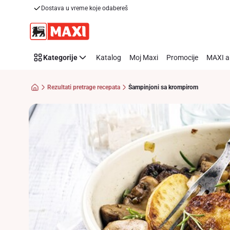
Recipe
Dostava u vreme koje odabereš
Preskoči link
Details
Page
Kategorije
Katalog
Moj Maxi
Promocije
MAXI a
Rezultati pretrage recepata
Šampinjoni sa krompirom