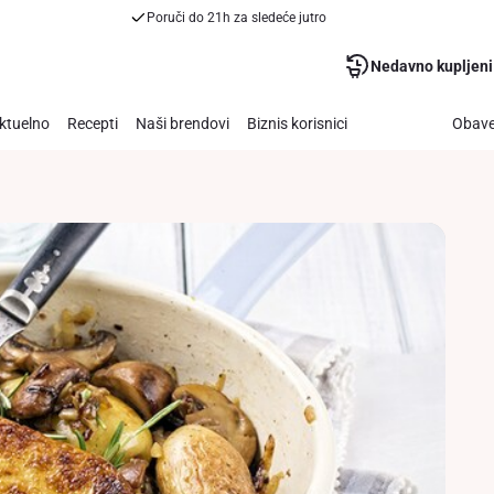
Poruči do 21h za sledeće jutro
Nedavno kupljeni
ktuelno
Recepti
Naši brendovi
Biznis korisnici
Obave