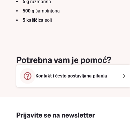
5 g
ruzmarina
500 g
šampinjona
5 kašičica
soli
Potrebna vam je pomoć?
Kontakt i često postavljana pitanja
Prijavite se na newsletter