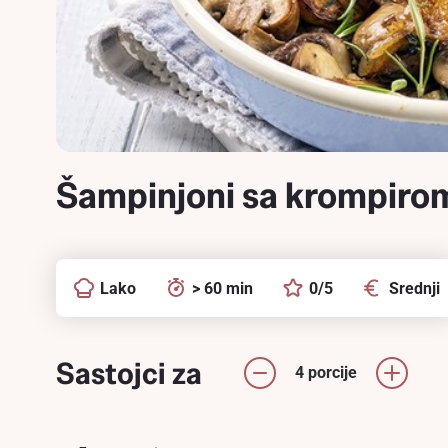
Šampinjoni sa krompiro
Lako
> 60 min
0/5
Srednji
Sastojci za
4 porcije