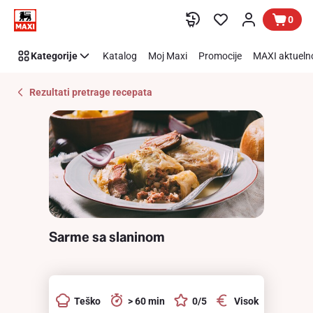
Recipe
Preskoči link
0
Details
Page
Kategorije
Katalog
Moj Maxi
Promocije
MAXI aktueln
Rezultati pretrage recepata
Sarme sa slaninom
Teško
> 60 min
0/5
Visok