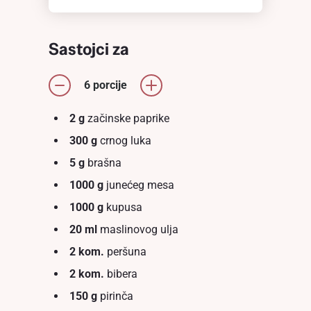
Sastojci za
6 porcije
2 g
začinske paprike
300 g
crnog luka
5 g
brašna
1000 g
junećeg mesa
1000 g
kupusa
20 ml
maslinovog ulja
2 kom.
peršuna
2 kom.
bibera
150 g
pirinča