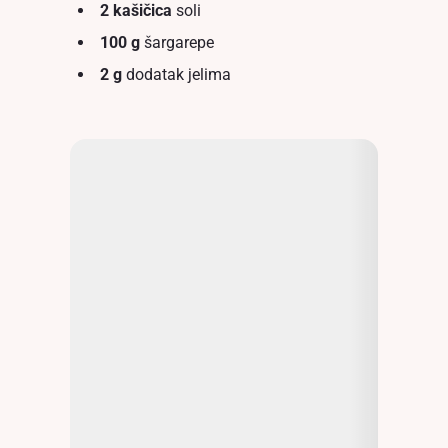
2 kašičica
soli
100 g
šargarepe
2 g
dodatak jelima