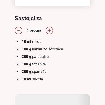
Sastojci za
1 procija
10 ml
meda
100 g
kukuruza šećeraca
200 g
paradajza
100 g
tofu sira
200 g
spanaća
10 ml
sirćeta