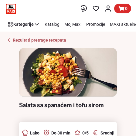
Recipe
Preskoči link
0
Details
Page
Kategorije
Katalog
Moj Maxi
Promocije
MAXI aktueln
Rezultati pretrage recepata
Salata sa spanaćem i tofu sirom
Lako
Do 30 min
0/5
Srednji