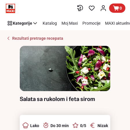
Recipe
Preskoči link
0
Details
Page
Kategorije
Katalog
Moj Maxi
Promocije
MAXI aktueln
Rezultati pretrage recepata
Salata sa rukolom i feta sirom
Lako
Do 30 min
0/5
Nizak