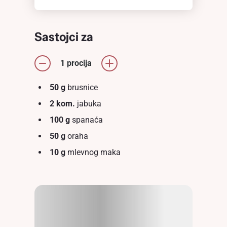
Sastojci za
1 procija
50 g
brusnice
2 kom.
jabuka
100 g
spanaća
50 g
oraha
10 g
mlevnog maka