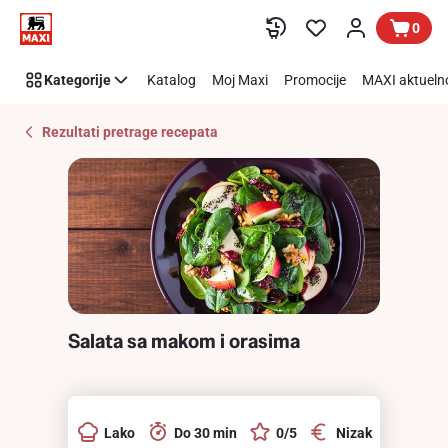
Recipe
Preskoči link
0
Details
Page
Kategorije
Katalog
Moj Maxi
Promocije
MAXI aktueln
Rezultati pretrage recepata
Salata sa makom i orasima
Lako
Do 30 min
0/5
Nizak