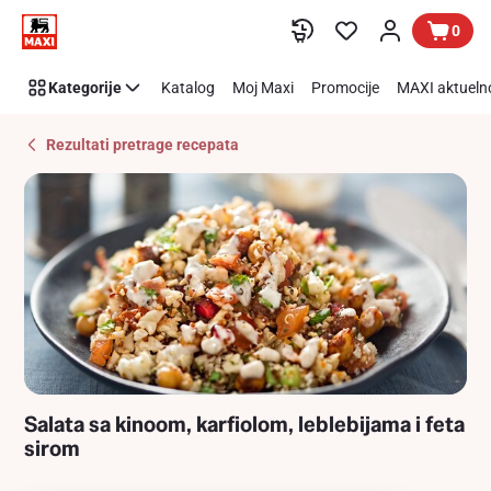
Recipe
Preskoči link
0
Details
Page
Kategorije
Katalog
Moj Maxi
Promocije
MAXI aktueln
Rezultati pretrage recepata
Salata sa kinoom, karfiolom, leblebijama i feta
sirom