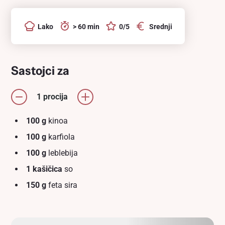
Lako
> 60 min
0/5
Srednji
Sastojci za
1 procija
100 g
kinoa
100 g
karfiola
100 g
leblebija
1 kašičica
so
150 g
feta sira