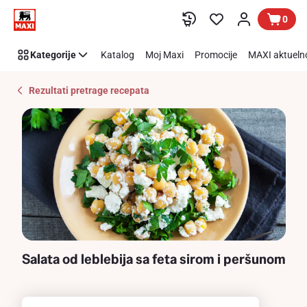
Recipe
Preskoči link
0
Details
Page
Kategorije
Katalog
Moj Maxi
Promocije
MAXI aktueln
Rezultati pretrage recepata
Salata od leblebija sa feta sirom i peršunom