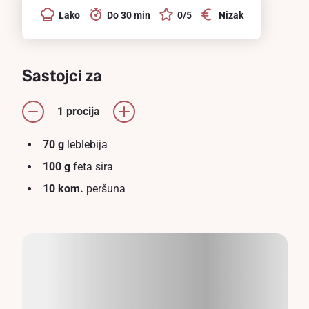
Lako
Do 30 min
0/5
Nizak
Sastojci za
1 procija
70 g
leblebija
100 g
feta sira
10 kom.
peršuna