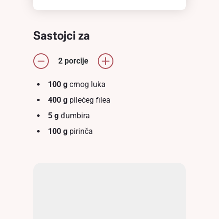
Sastojci za
2 porcije
100 g
crnog luka
400 g
pilećeg filea
5 g
đumbira
100 g
pirinča