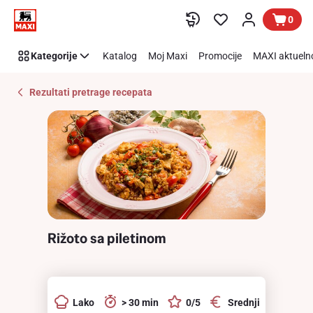
Recipe
Preskoči link
0
Details
Page
Kategorije
Katalog
Moj Maxi
Promocije
MAXI aktueln
Rezultati pretrage recepata
Rižoto sa piletinom
Lako
> 30 min
0/5
Srednji