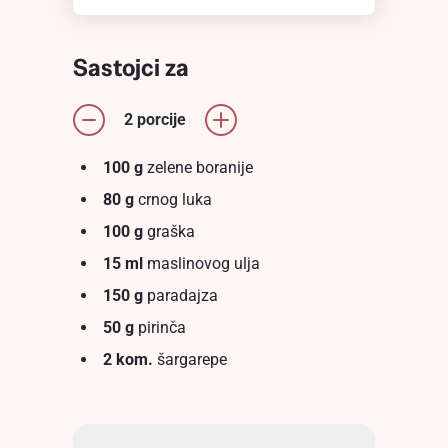
Sastojci za
2 porcije
100 g
zelene boranije
80 g
crnog luka
100 g
graška
15 ml
maslinovog ulja
150 g
paradajza
50 g
pirinča
2 kom.
šargarepe