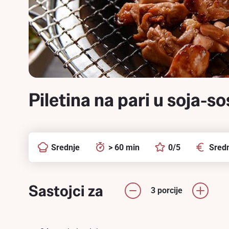
Piletina na pari u soja-s
Srednje
> 60 min
0/5
Sredn
Sastojci za
3 porcije