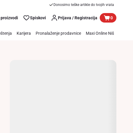
Donosimo teške artikle do tvojih vrata
 proizvodi
Spiskovi
Prijava / Registracija
0
štenja
Karijera
Pronalaženje prodavnice
Maxi Online Niš