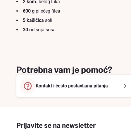
2 kom.
belоg luka
600 g
pilećeg filea
5 kašičica
soli
30 ml
soja sosa
Potrebna vam je pomoć?
Kontakt i često postavljana pitanja
Prijavite se na newsletter