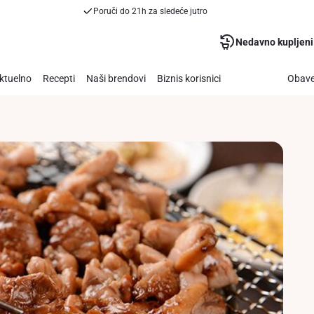
Poruči do 21h za sledeće jutro
Nedavno kupljeni
ktuelno
Recepti
Naši brendovi
Biznis korisnici
Obave