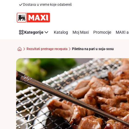
Recipe
Dostava u vreme koje odabereš
Preskoči link
Details
Page
Kategorije
Katalog
Moj Maxi
Promocije
MAXI a
Rezultati pretrage recepata
Piletina na pari u soja-sosu