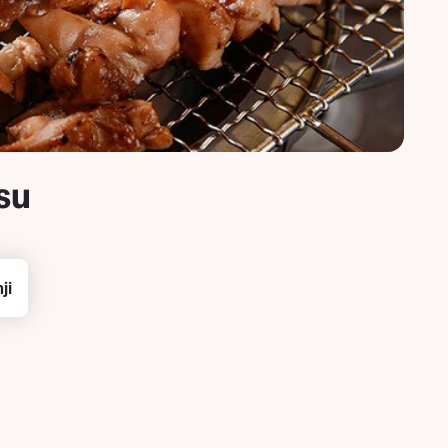
osu
ji