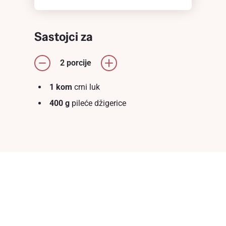
Sastojci za
2 porcije
1 kom
crni luk
400 g
pileće džigerice