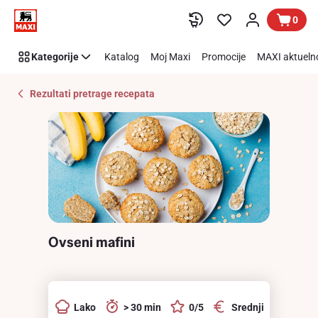
Recipe
Preskoči link
0
Details
Page
Kategorije
Katalog
Moj Maxi
Promocije
MAXI aktueln
Rezultati pretrage recepata
Ovseni mafini
Lako
> 30 min
0/5
Srednji