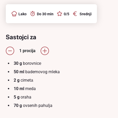
Lako
Do 30 min
0/5
Srednji
Sastojci za
1 procija
30 g
borovnicе
50 ml
bademovog mleka
2 g
cimetа
10 ml
meda
5 g
oraha
70 g
ovsenih pahulja