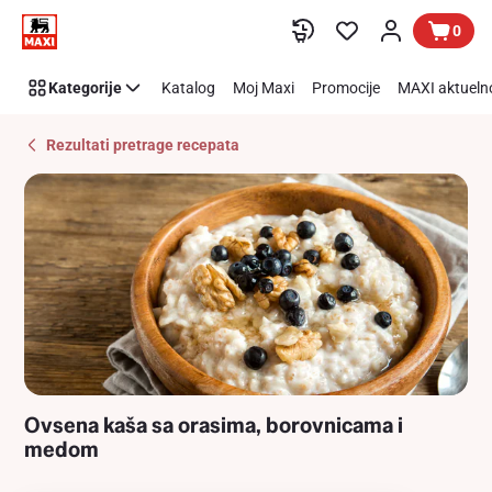
Recipe
Preskoči link
0
Details
Page
Kategorije
Katalog
Moj Maxi
Promocije
MAXI aktueln
Rezultati pretrage recepata
Ovsena kaša sa orasima, borovnicama i
medom