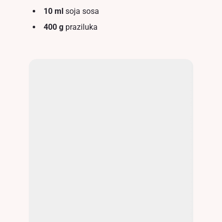
10 ml
soja sosa
400 g
praziluka