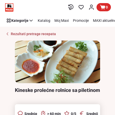
Recipe
Preskoči link
0
Details
Page
Kategorije
Katalog
Moj Maxi
Promocije
MAXI aktueln
Rezultati pretrage recepata
Kineske prolećne rolnice sa piletinom
Srednje
> 60 min
0/5
Srednji