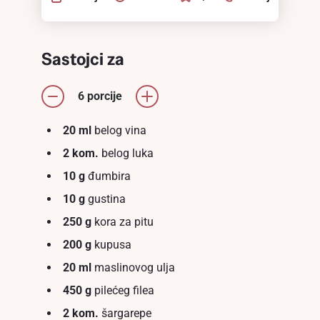
Sastojci za
6 porcije
20 ml
belog vina
2 kom.
belоg luka
10 g
đumbira
10 g
gustina
250 g
kora za pitu
200 g
kupusa
20 ml
maslinovog ulja
450 g
pilećeg filea
2 kom.
šargarepe