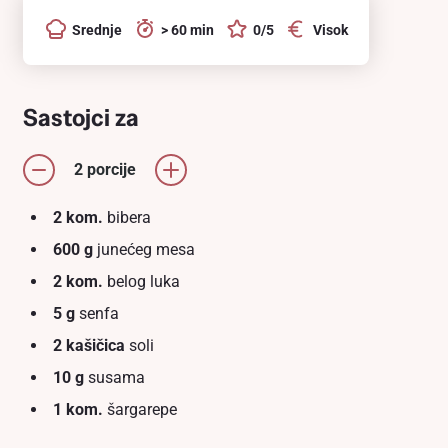
Srednje
> 60 min
0/5
Visok
Sastojci za
2 porcije
2 kom.
bibera
600 g
junećeg mesa
2 kom.
belоg luka
5 g
senfa
2 kašičica
soli
10 g
susama
1 kom.
šargarepe