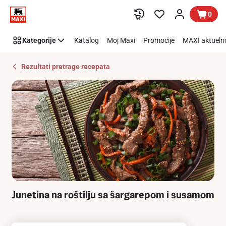
Recipe
Preskoči link
0
Details
Page
Kategorije
Katalog
Moj Maxi
Promocije
MAXI aktueln
Rezultati pretrage recepata
Junetina na roštilju sa šargarepom i susamom