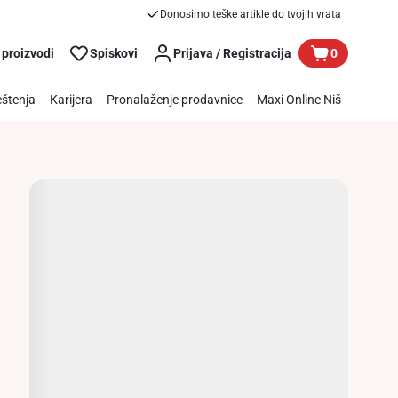
Donosimo teške artikle do tvojih vrata
 proizvodi
Spiskovi
Prijava / Registracija
0
štenja
Karijera
Pronalaženje prodavnice
Maxi Online Niš