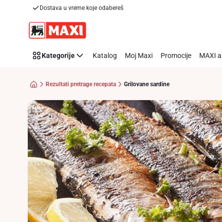
Recipe
Dostava u vreme koje odabereš
Preskoči link
Details
Page
Kategorije
Katalog
Moj Maxi
Promocije
MAXI a
Rezultati pretrage recepata
Grilovane sardine