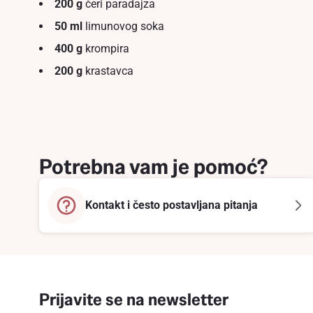
200 g
čeri paradajza
50 ml
limunovog soka
400 g
krompira
200 g
krastavca
Potrebna vam je pomoć?
Kontakt i često postavljana pitanja
Prijavite se na newsletter