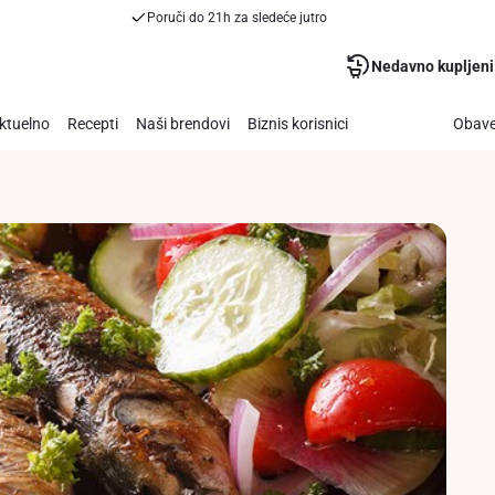
Poruči do 21h za sledeće jutro
Nedavno kupljeni
ktuelno
Recepti
Naši brendovi
Biznis korisnici
Obave