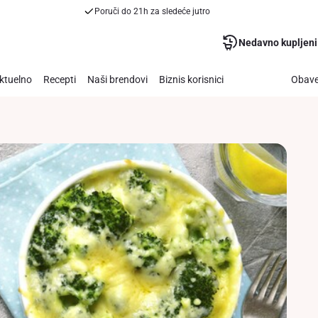
Poruči do 21h za sledeće jutro
Nedavno kupljeni
ktuelno
Recepti
Naši brendovi
Biznis korisnici
Obave