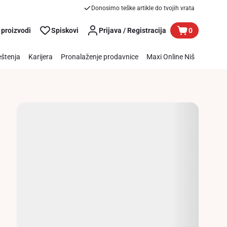
Donosimo teške artikle do tvojih vrata
 proizvodi
Spiskovi
Prijava / Registracija
0
štenja
Karijera
Pronalaženje prodavnice
Maxi Online Niš