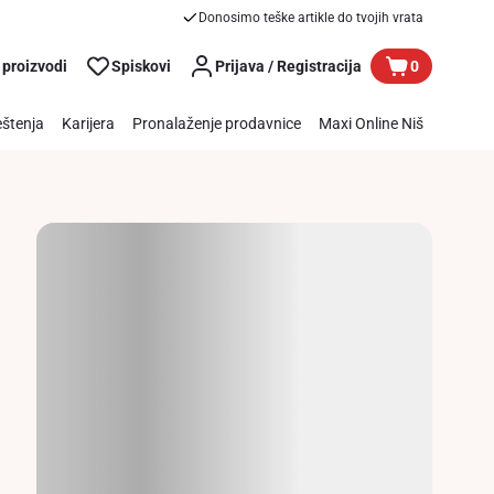
Donosimo teške artikle do tvojih vrata
 proizvodi
Spiskovi
Prijava / Registracija
0
štenja
Karijera
Pronalaženje prodavnice
Maxi Online Niš