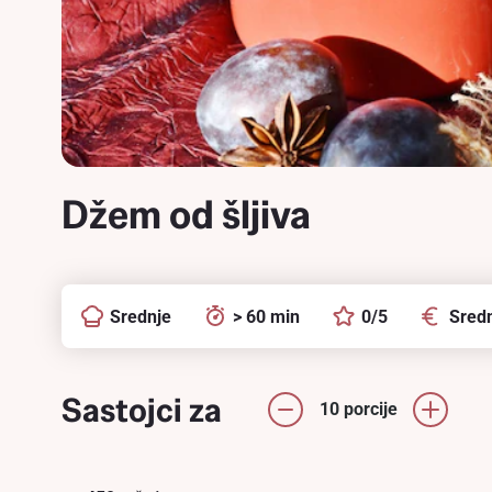
Džem od šljiva
Srednje
> 60 min
0/5
Sredn
Sastojci za
10 porcije