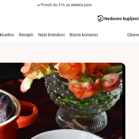
Poruči do 21h za sledeće jutro
Nedavno kupljeni
ktuelno
Recepti
Naši brendovi
Biznis korisnici
Obave