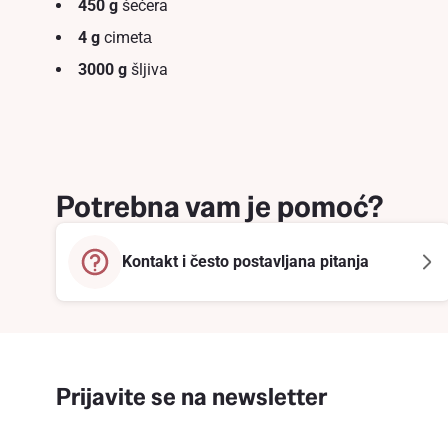
450 g
šećera
4 g
cimetа
3000 g
šljiva
Potrebna vam je pomoć?
Kontakt i često postavljana pitanja
Prijavite se na newsletter