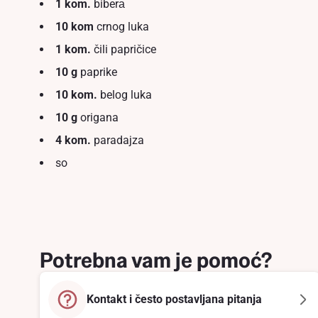
1 kom.
biberа
10 kom
crnog luka
1 kom.
čili papričice
10 g
paprike
10 kom.
belоg luka
10 g
origana
4 kom.
paradajza
so
Potrebna vam je pomoć?
Kontakt i često postavljana pitanja