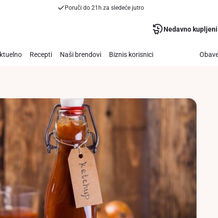
Poruči do 21h za sledeće jutro
Nedavno kupljeni
ktuelno
Recepti
Naši brendovi
Biznis korisnici
Obave