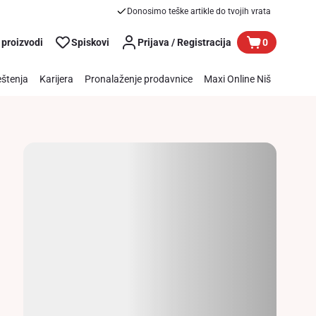
Donosimo teške artikle do tvojih vrata
 proizvodi
Spiskovi
Prijava / Registracija
0
štenja
Karijera
Pronalaženje prodavnice
Maxi Online Niš