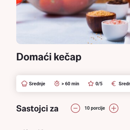
Domaći kečap
Srednje
> 60 min
0/5
Sredn
Sastojci za
10 porcije